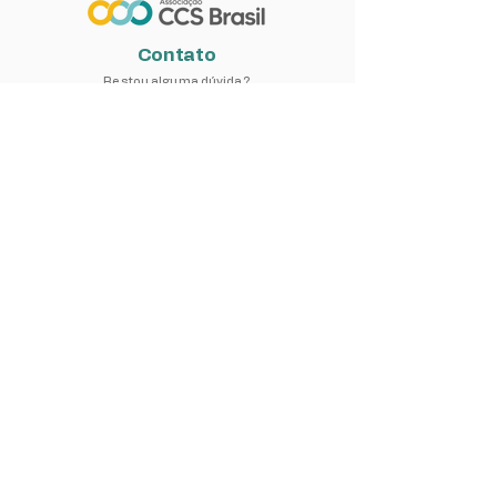
Contato
Restou alguma dúvida?
Estamos à disposição para lhe atender.
eventos@ccsbr.com.br
Nome
*
Email
*
Telefone
Mensagem