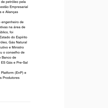
de petróleo pela 
estão Empresarial 
 e Alianças 
e engenheiro de 
tivas na área de 
lico, foi 
stado do Espírito 
róleo, Gás Natural 
utivo e Ministro 
iu o conselho de 
o Banco de 
, ES Gás e Pre-Sal 
 Platform (EnP) e 
s Produtores 
 