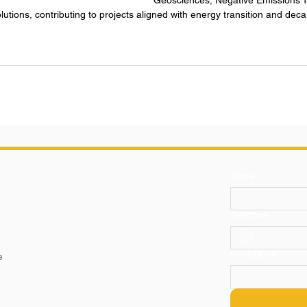
Geosciences, Negative Emissions T
ions, contributing to projects aligned with energy transition and deca
Nome
*
Telefone
Mensagem
e