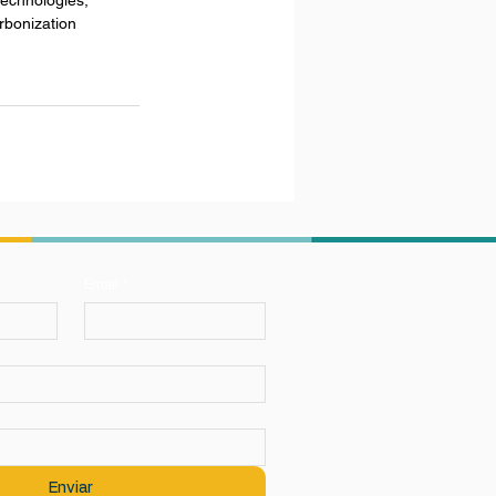
echnologies, 
rbonization 
Email
*
Enviar