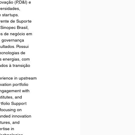
ovação (P,D&I) e 
versidades, 
 startups. 
rente de Suporte 
Sinopec Brasil, 
es de negócio em 
, governança 
ultados. Possui 
ecnologias de 
 energias, com 
ados à transição 
erience in upstream 
ation portfolio 
engagement with 
titutes, and 
tfolio Support 
focusing on 
funded innovation 
tures, and 
rtise in 