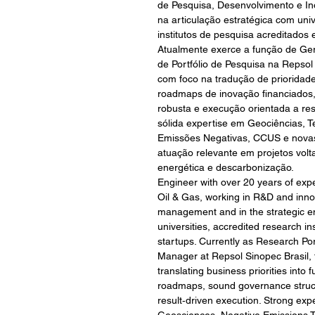
de Pesquisa, Desenvolvimento e In
na articulação estratégica com uni
institutos de pesquisa acreditados e
Atualmente exerce a função de Ge
de Portfólio de Pesquisa na Repsol 
com foco na tradução de prioridad
roadmaps de inovação financiados
robusta e execução orientada a res
sólida expertise em Geociências, T
Emissões Negativas, CCUS e novas
atuação relevante em projetos volt
energética e descarbonização.
Engineer with over 20 years of exp
Oil & Gas, working in R&D and innov
management and in the strategic 
universities, accredited research ins
startups. Currently as Research Por
Manager at Repsol Sinopec Brasil, 
translating business priorities into 
roadmaps, sound governance struc
result‑driven execution. Strong expe